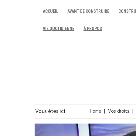
Skip
to
ACCUEIL
AVANT DE CONSTRUIRE
CONSTRU
content
VIE QUOTIDIENNE
À PROPOS
Vous êtes ici
Home
Vos droits