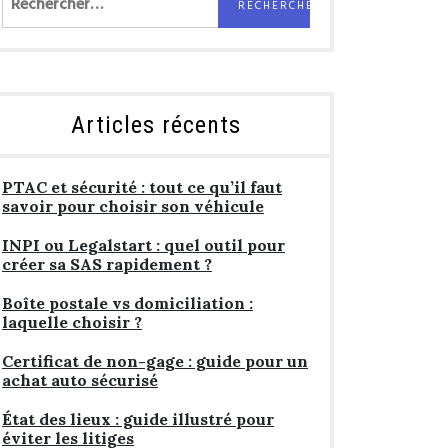
Articles récents
PTAC et sécurité : tout ce qu’il faut
savoir pour choisir son véhicule
INPI ou Legalstart : quel outil pour
créer sa SAS rapidement ?
Boîte postale vs domiciliation :
laquelle choisir ?
Certificat de non-gage : guide pour un
achat auto sécurisé
État des lieux : guide illustré pour
éviter les litiges