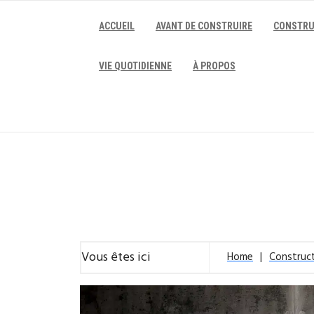
Skip
to
ACCUEIL
AVANT DE CONSTRUIRE
CONSTRU
content
VIE QUOTIDIENNE
À PROPOS
Vous êtes ici
Home
Construc