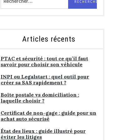
Articles récents
PTAC et sécurité : tout ce qu’il faut
savoir pour choisir son véhicule
INPI ou Legalstart : quel outil pour
créer sa SAS rapidement ?
Boîte postale vs domiciliation :
laquelle choisir ?
Certificat de non-gage : guide pour un
achat auto sécurisé
État des lieux : guide illustré pour
éviter les litiges