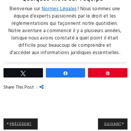
Bienvenue sur
Normes Légales
! Nous sommes une
équipe d’experts passionnés par le droit et les
réglementations qui façonnent notre quotidien.
Notre aventure a commencé il y a plusieurs années,
lorsque nous avons constaté à quel point il était
difficile pour beaucoup de comprendre et
d’accéder aux informations juridiques essentielles.
Tweetez
Partagez
Épingle
Share This Post :
Navigation
ARTICLE
ARTI
PRÉCÉDENT
SUIVANT
PRÉCÉDENT:
SUIV