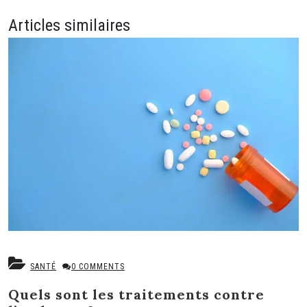
de
l’article
Articles similaires
SANTÉ
0 COMMENTS
Quels sont les traitements contre