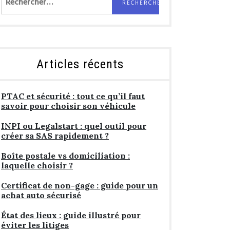
Articles récents
PTAC et sécurité : tout ce qu’il faut
savoir pour choisir son véhicule
INPI ou Legalstart : quel outil pour
créer sa SAS rapidement ?
Boîte postale vs domiciliation :
laquelle choisir ?
Certificat de non-gage : guide pour un
achat auto sécurisé
État des lieux : guide illustré pour
éviter les litiges