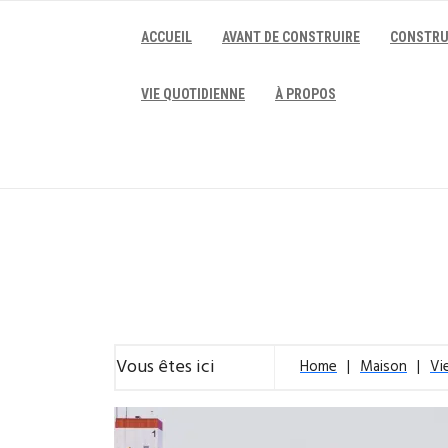
Skip
to
ACCUEIL
AVANT DE CONSTRUIRE
CONSTRU
content
VIE QUOTIDIENNE
À PROPOS
Vous êtes ici
Home
Maison
Vi