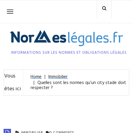
Skip
to
Toggle
navigation
content
INFORMATIONS SUR LES NORMES ET OBLIGATIONS LÉGALES
Vous
Home
Immobilier
Quelles sont les normes qu’un city stade doit
respecter ?
êtes ici
IMMOBILIER
0 COMMENTS