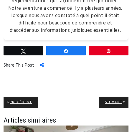
réglementations qui façonnent notre quotidien.
Notre aventure a commencé il y a plusieurs années,
lorsque nous avons constaté à quel point il était
difficile pour beaucoup de comprendre et
d’accéder aux informations juridiques essentielles.
Tweetez
Partagez
Épingle
Share This Post :
Navigation
ARTICLE
ARTI
PRÉCÉDENT
SUIVANT
PRÉCÉDENT:
SUIV
de
l’article
Articles similaires