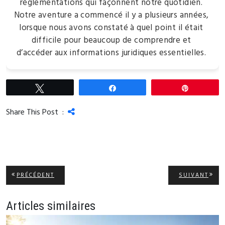
réglementations qui façonnent notre quotidien.
Notre aventure a commencé il y a plusieurs années,
lorsque nous avons constaté à quel point il était
difficile pour beaucoup de comprendre et
d’accéder aux informations juridiques essentielles.
Tweetez
Partagez
Épingle
Share This Post :
Navigation
ARTICLE
ARTI
PRÉCÉDENT
SUIVANT
PRÉCÉDENT:
SUIV
de
l’article
Articles similaires