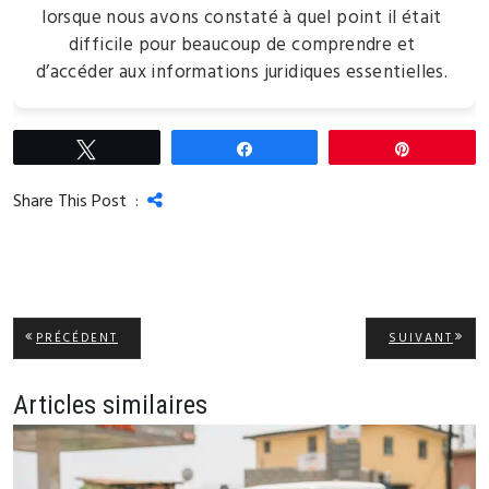
lorsque nous avons constaté à quel point il était
difficile pour beaucoup de comprendre et
d’accéder aux informations juridiques essentielles.
Tweetez
Partagez
Épingle
Share This Post :
Navigation
ARTICLE
ARTI
PRÉCÉDENT
SUIVANT
PRÉCÉDENT:
SUIV
de
l’article
Articles similaires